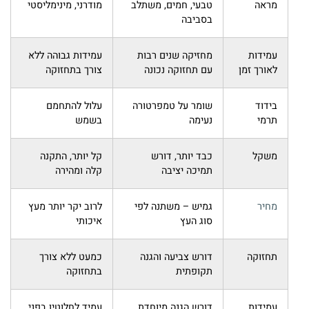
מראה
טבעי, חמים, משתלב
מודרני, מינימליסטי
בסביבה
עמידות
מחזיקה שנים רבות
עמידות גבוהה ללא
לאורך זמן
עם תחזוקה נכונה
צורך בתחזוקה
בידוד
שומר על טמפרטורה
עלול להתחמם
תרמי
נעימה
בשמש
משקל
כבד יותר, דורש
קל יותר, התקנה
תמיכה יציבה
קלה ומהירה
מחיר
גמיש – משתנה לפי
לרוב יקר יותר מעץ
סוג העץ
איכותי
תחזוקה
דורש צביעה והגנה
כמעט ללא צורך
תקופתית
בתחזוקה
עמידות
דורש הגנה מיוחדת
עמיד לחלוטין בפני