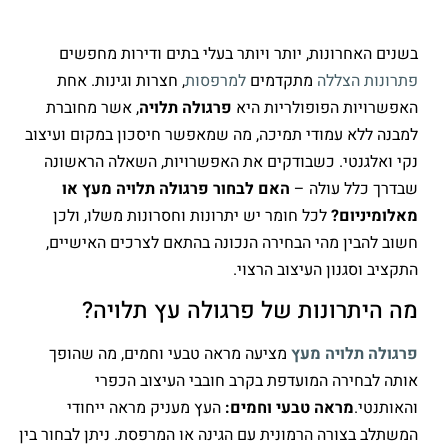
בשנים האחרונות, יותר ויותר בעלי בתים ודירות מחפשים
פתרונות הצללה
מתקדמים
למרפסות
, חצרות וגינות. אחת
האפשרויות הפופולריות היא
פרגולה תלויה
, אשר מחוברת
למבנה ללא עמודי תמיכה, מה שמאפשר חיסכון במקום ועיצוב
נקי ואלגנטי. כשבודקים את האפשרויות, השאלה הראשונה
שבדרך כלל עולה –
האם לבחור פרגולה תלויה מעץ או
מאלומיניום?
לכל חומר יש יתרונות וחסרונות משלו, ולכן
חשוב להבין מהי הבחירה הנכונה בהתאם לצרכים האישיים,
התקציב וסגנון העיצוב הרצוי.
מה היתרונות של פרגולה עץ תלויה?
פרגולה תלויה מעץ
מציעה מראה טבעי וחמים, מה שהופך
אותה לבחירה המועדפת בקרב חובבי העיצוב הכפרי
והאותנטי.
מראה טבעי וחמים:
העץ מעניק מראה ייחודי
המשתלב בצורה הרמונית עם הגינה או המרפסת. ניתן לבחור בין