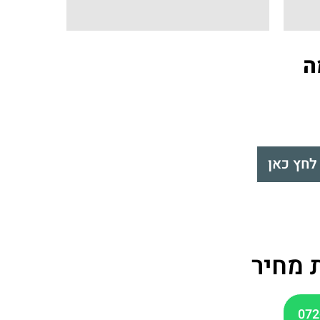
ה
לחץ כאן
 מחיר