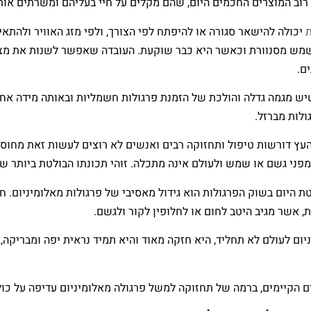
רוב המוצרים החכמים היום, שהם מקלים על חיי בעליהם ומשרתים אות
יכולה להישאר סגורה או להיפתח לפי הצורך, ולפי מזג האוויר ולהתא
מש מסנוורת וכאשר היא כבר שוקעת. העובדה שאפשר לשנות את מצב ה
ם.
 מגמה גדלה והולכת של הזמנת פרגולות חשמליות ובאותה מידה אחוז 
לות מברזל.
ץ דורשות טיפול ותחזוקה רבים ואנשים לא רוצים לעשות זאת מחוסר 
פני גשם או שמש ולעולם אינה מתכלה. זוהי תכונתו הבולטת ביותר של
ת היום בשוק הפרגולות הוא גידול מאסיבי של פרגולות מאלומיניום. חו
ת, אשר מגיב היטב לחום או לחלופין לקור ולגשם.
יום לעולם לא תחליד, היא חזקה מאוד והיא תמיד נראית יפה ומבריקה
ם הקיימים, ברמה של תחזוקה למשל פרגולה מאלומיניום עדיפה על כול